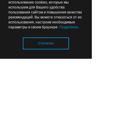
использование cookies, которые мы
используем для Вашего удобства
пользования сайтом и повышения качества
рекомендаций. Вы можете отказаться от их
использования, настроив необходимые
параметры в своем браузере.
Подробнее
.
«Балтика» выдержала
Согласен
проверку Самарой:
калининградцы обыграли
«Крылья Советов» и идут
без поражений
Загрузка..
Вчера
11:58
ОБЩЕСТВО
Отопительный сезон в