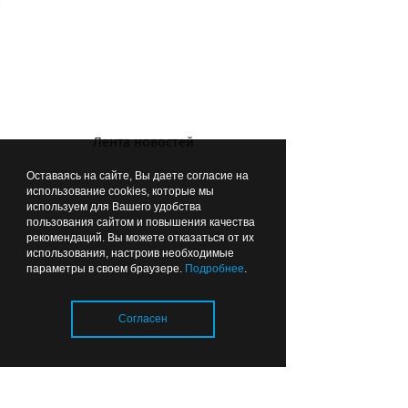
Ирина Пороц показывает свои
условия жизни. Стены настолько
отсырели, что на них уже и
штукатурка не держится
Лента новостей
Оставаясь на сайте, Вы даете согласие на
использование cookies, которые мы
используем для Вашего удобства
пользования сайтом и повышения качества
рекомендаций. Вы можете отказаться от их
использования, настроив необходимые
параметры в своем браузере.
Подробнее
.
Согласен
Рядом со старыми домами сейчас
идет строительство большого дома с