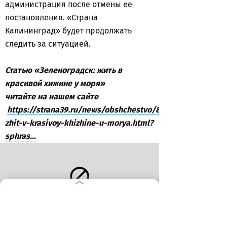
администрация после отмены ее
постановления. «Страна
Калининград» будет продолжать
следить за ситуацией.
Статью «Зеленоградск: жить в
красивой хижине у моря»
читайте на нашем сайте
https://strana39.ru/news/obshchestvo/89638/zelenograds
zhit-v-krasivoy-khizhine-u-morya.html?
sphras...