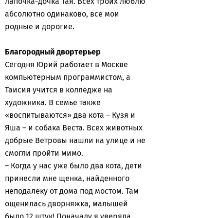
лапочка-дочка Тая. Всех троих люблю
абсолютно одинаково, все мои
родные и дорогие.
Благородный двортерьер
Сегодня Юрий работает в Москве
компьютерным программистом, а
Таисия учится в колледже на
художника. В семье также
«воспитываются» два кота – Кузя и
Яша – и собака Веста. Всех животных
добрые Ветровы нашли на улице и не
смогли пройти мимо.
– Когда у нас уже было два кота, дети
принесли мне щенка, найденного
неподалеку от дома под мостом. Там
ощенилась дворняжка, малышей
было 12 штук! Поначалу я уверяла