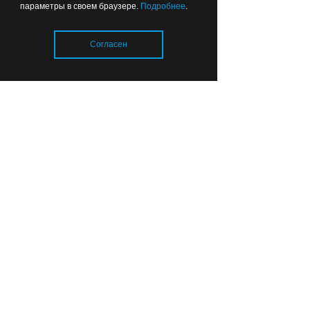
параметры в своем браузере.
Подробнее
.
Вчера
14:48
ОБЩЕСТВО
Согласен
Загрузка..
Аэропорт Шереметьево
работает с ограничениями,
в Калининграде
задержаны и отменены
рейсы
Вчера
00:09
СПОРТ