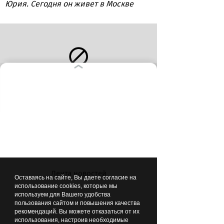
Юрия. Сегодня он живет в Москве
Оля и Коля в день бракосочетания:
двадцатилетние и влюбленные
Лента новостей
Оставаясь на сайте, Вы даете согласие на
использование cookies, которые мы
используем для Вашего удобства
ВЫБОР РЕДАКЦИИ
пользования сайтом и повышения качества
рекомендаций. Вы можете отказаться от их
использования, настроив необходимые