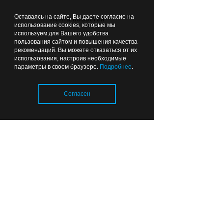
11:58
ОБЩЕСТВО
Оставаясь на сайте, Вы даете согласие на
Лента новостей
использование cookies, которые мы
используем для Вашего удобства
пользования сайтом и повышения качества
рекомендаций. Вы можете отказаться от их
использования, настроив необходимые
параметры в своем браузере.
Подробнее
.
Согласен
Отопительный сезон в
Калининградской области:
тепловые сети готовы
почти на 80%
Загрузка..
06:49
ОБРАЗОВАНИЕ И НАУКА