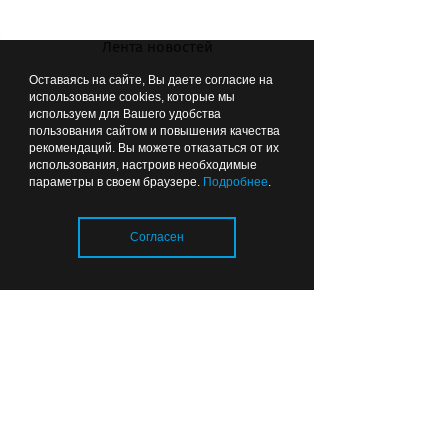
Лента новостей
Оставаясь на сайте, Вы даете согласие на
использование cookies, которые мы
используем для Вашего удобства
пользования сайтом и повышения качества
рекомендаций. Вы можете отказаться от их
использования, настроив необходимые
параметры в своем браузере.
Подробнее
.
Согласен
Голосование пройдет 10 сентября.
Участки будут работать с 7 утра до 9
вечера
Загрузка..
ВЫБОР РЕДАКЦИИ