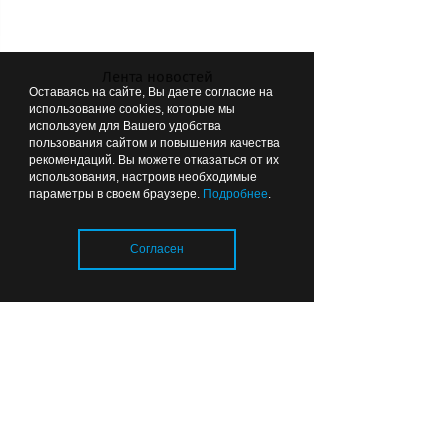
Лента новостей
7 июня вечером очевидец Любовь
Оставаясь на сайте, Вы даете согласие на
использование cookies, которые мы
Торопова успела сфотографировать
используем для Вашего удобства
пользования сайтом и повышения качества
одного из сохатых
рекомендаций. Вы можете отказаться от их
использования, настроив необходимые
параметры в своем браузере.
Подробнее
.
ВЫБОР РЕДАКЦИИ
Согласен
11:58
ОБЩЕСТВО
Загрузка..