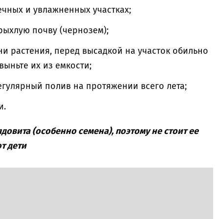
ечных и увлажненных участках;
рыхлую почву (чернозем);
и растения, перед высадкой на участок обильно
выньте их из емкости;
егулярный полив на протяжении всего лета;
и.
довита (особенно семена), поэтому не стоит ее
т дети