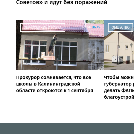
Советов» и идут без поражений
Вчера
06:49
ОБРАЗОВАНИЕ И НАУКА
ОБЩЕСТВО
Прокурор сомневается, что все
Чтобы можн
школы в Калининградской
губернатор
области откроются к 1 сентября
делать ФАПы
благоустро