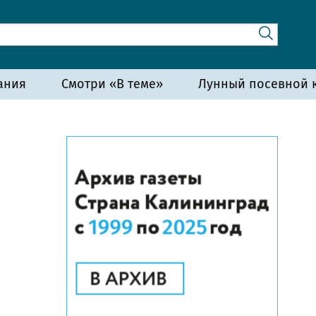
ания
Смотри «В теме»
Лунный посевной к