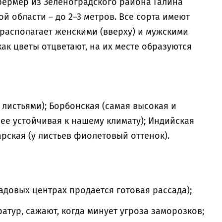
ермер из Зеленоградского района Галина
й области – до 2–3 метров. Все сорта имеют
 располагает женскими (вверху) и мужскими
как цветы отцветают, на их месте образуются
листьями); Борбонская (самая высокая и
ее устойчивая к нашему климату); Индийская
арская (у листьев фиолетовый оттенок).
адовых центрах продается готовая рассада);
атур, сажают, когда минует угроза заморозков;