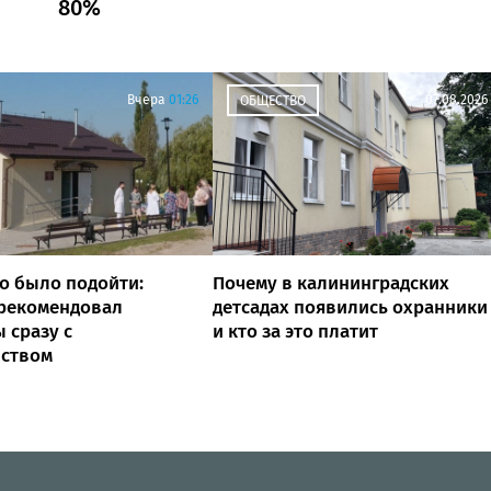
80%
Вчера
01:26
07.08.2026
ОБЩЕСТВО
о было подойти:
Почему в калининградских
 рекомендовал
детсадах появились охранники
 сразу с
и кто за это платит
йством