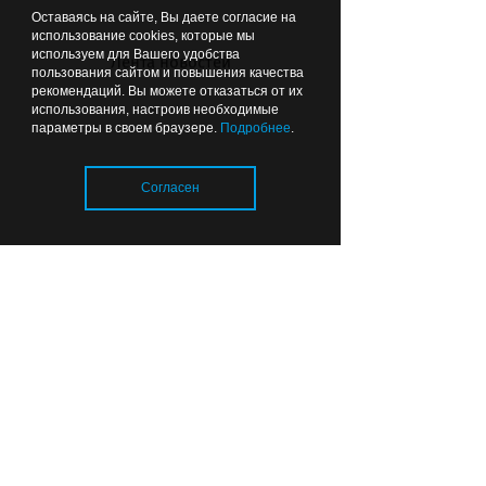
Оставаясь на сайте, Вы даете согласие на
использование cookies, которые мы
используем для Вашего удобства
Лента новостей
пользования сайтом и повышения качества
рекомендаций. Вы можете отказаться от их
В Калининграде родился
использования, настроив необходимые
малыш-богатырь
параметры в своем браузере.
Подробнее
.
Согласен
Вчера
16:00
КАЛИНИНГРАД В ЦИФРАХ
Загрузка..
В Калининградской области
стало больше врачей, но в
системе здравоохранения
остаются вакансии