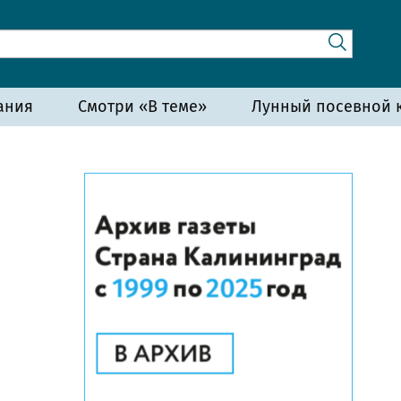
ания
Смотри «В теме»
Лунный посевной к