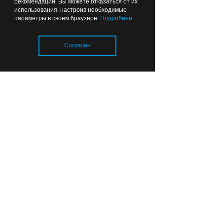
рекомендаций. Вы можете отказаться от их
использования, настроив необходимые
параметры в своем браузере.
Подробнее
.
Согласен
Музыка помогла оживить
старый маяк: Антоха МС снял
клип в Заливино (фото)
Загрузка..
Вчера
17:39
ЗДОРОВЬЕ
В Калининграде родился
малыш-богатырь