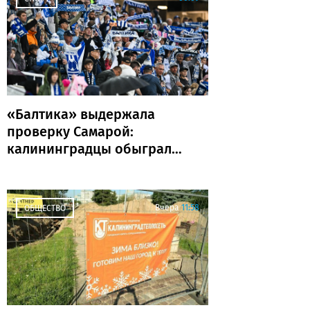
«Балтика» выдержала
проверку Самарой:
калининградцы обыграли
«Крылья Советов» и идут
без поражений
Вчера
11:58
ОБЩЕСТВО