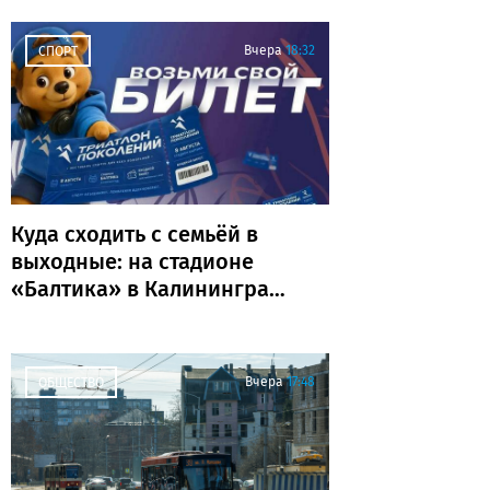
Вчера
18:32
СПОРТ
Куда сходить с семьёй в
выходные: на стадионе
«Балтика» в Калининграде
пройдёт «Триатлон
поколений»
Вчера
17:48
ОБЩЕСТВО