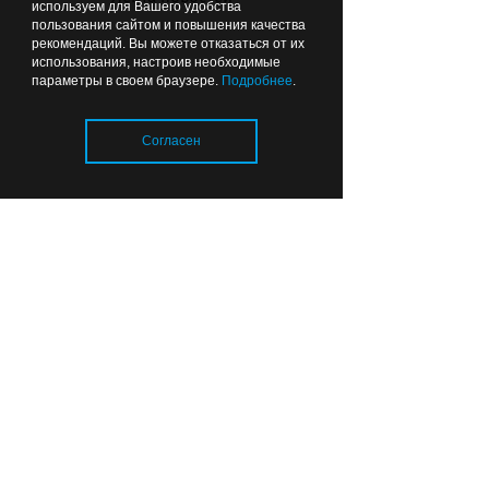
используем для Вашего удобства
без поражений
пользования сайтом и повышения качества
рекомендаций. Вы можете отказаться от их
Вчера
11:58
ОБЩЕСТВО
использования, настроив необходимые
параметры в своем браузере.
Подробнее
.
Согласен
Отопительный сезон в
Загрузка..
Калининградской области:
тепловые сети готовы
почти на 80%
Вчера
06:49
ОБРАЗОВАНИЕ И НАУКА