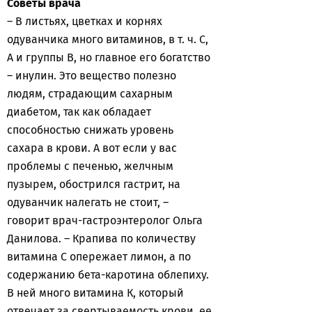
Советы врача
– В листьях, цветках и корнях
одуванчика много витаминов, в т. ч. С,
А и группы В, но главное его богатство
– инулин. Это вещество полезно
людям, страдающим сахарным
диабетом, так как обладает
способностью снижать уровень
сахара в крови. А вот если у вас
проблемы с печенью, желчным
пузырем, обострился гастрит, на
одуванчик налегать не стоит, –
говорит врач-гастроэнтеролог Ольга
Данилова. – Крапива по количеству
витамина С опережает лимон, а по
содержанию бета-каротина облепиху.
В ней много витамина К, который
отвечает за свертываемость крови, ее