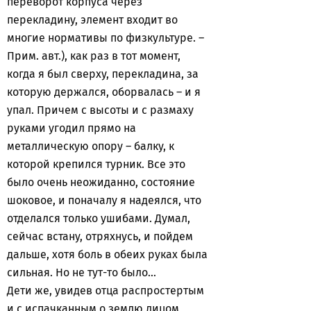
переворот корпуса через
перекладину, элемент входит во
многие нормативы по физкультуре. –
Прим. авт.), как раз в тот момент,
когда я был сверху, перекладина, за
которую держался, оборвалась – и я
упал. Причем с высоты и с размаху
руками угодил прямо на
металлическую опору – балку, к
которой крепился турник. Все это
было очень неожиданно, состояние
шоковое, и поначалу я надеялся, что
отделался только ушибами. Думал,
сейчас встану, отряхнусь, и пойдем
дальше, хотя боль в обеих руках была
сильная. Но не тут-то было…
Дети же, увидев отца распростертым
и с испачканным о землю лицом,