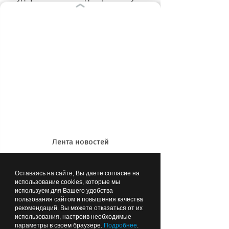
Если площадка находится на
придомовой территории (на
земельном участке, поставленном на
кадастровый учет под
многоквартирный дом),
ответственность за ее содержание
несут собственники. Они же должны
оплачивать текущее содержание и
ремонт площадки.
Лента новостей
Оставаясь на сайте, Вы даете согласие на
использование cookies, которые мы
используем для Вашего удобства
пользования сайтом и повышения качества
рекомендаций. Вы можете отказаться от их
использования, настроив необходимые
параметры в своем браузере.
Подробнее
.