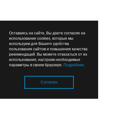
ФАПы сразу с
благоустройством
Вчера
22:44
ОБЩЕСТВО
Оставаясь на сайте, Вы даете согласие на
использование cookies, которые мы
используем для Вашего удобства
Лента новостей
пользования сайтом и повышения качества
рекомендаций. Вы можете отказаться от их
использования, настроив необходимые
параметры в своем браузере.
Подробнее
.
Почему в калининградских
детсадах появились
Согласен
охранники и кто за это
платит
Загрузка..
Вчера
22:24
ОБЩЕСТВО