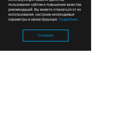
пользования сайтом и повышения качества
рекомендаций. Вы можете отказаться от их
01:26
ОБЩЕСТВО
использования, настроив необходимые
параметры в своем браузере.
Подробнее
.
Согласен
Чтобы можно было
Загрузка..
подойти: губернатор
рекомендовал делать
ФАПы сразу с
благоустройством
Вчера
22:44
ОБЩЕСТВО