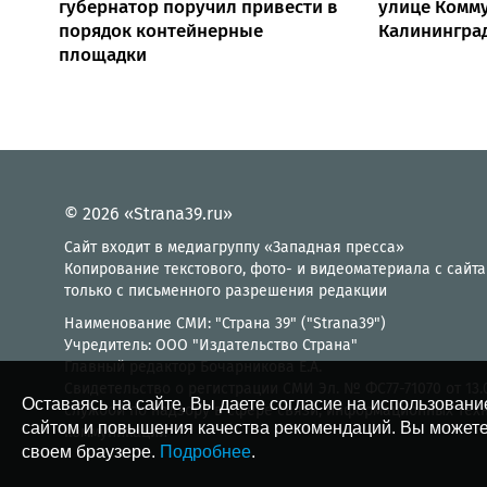
губернатор поручил привести в
улице Комм
порядок контейнерные
Калинингра
площадки
© 2026 «Strana39.ru»
Сайт входит в медиагруппу «Западная пресса»
Копирование текстового, фото- и видеоматериала с сайта
только с письменного разрешения редакции
Наименование СМИ: "Страна 39" ("Strana39")
Учредитель: ООО "Издательство Страна"
Главный редактор Бочарникова Е.А.
Свидетельство о регистрации СМИ Эл. № ФС77-71070 от 13
Оставаясь на сайте, Вы даете согласие на использовани
службой по надзору в сфере связи, информационных тех
сайтом и повышения качества рекомендаций. Вы можете
коммуникаций
своем браузере.
Подробнее
.