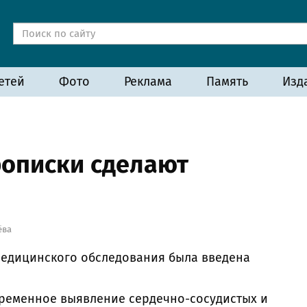
етей
Фото
Реклама
Память
Изд
рописки сделают
ёва
медицинского обследования была введена
временное выявление сердечно-сосудистых и