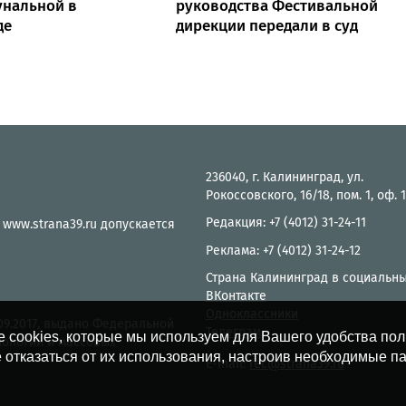
унальной в
руководства Фестивальной
де
дирекции передали в суд
236040, г. Калининград, ул.
Рокоссовского, 16/18, пом. 1, оф. 
Редакция: +7 (4012) 31-24-11
 www.strana39.ru допускается
Реклама: +7 (4012) 31-24-12
Страна Калининград в социальны
ВКонтакте
Одноклассники
.09.2017, выдано Федеральной
Телеграм
е cookies, которые мы используем для Вашего удобства по
нологий и массовых
 отказаться от их использования, настроив необходимые п
E-mail:
rec@strana39.ru