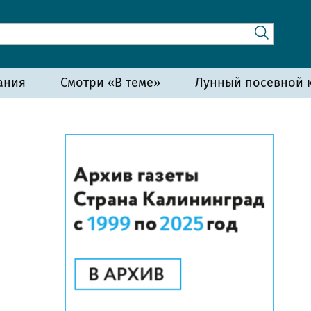
ания
Смотри «В теме»
Лунный посевной к