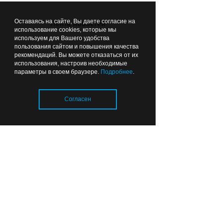
14:48
ОБЩЕСТВО
Оставаясь на сайте, Вы даете согласие на
Лента новостей
использование cookies, которые мы
используем для Вашего удобства
пользования сайтом и повышения качества
рекомендаций. Вы можете отказаться от их
использования, настроив необходимые
параметры в своем браузере.
Подробнее
.
Аэропорт Шереметьево
Согласен
работает с ограничениями,
в Калининграде
задержаны и отменены
рейсы
Загрузка..
00:09
СПОРТ