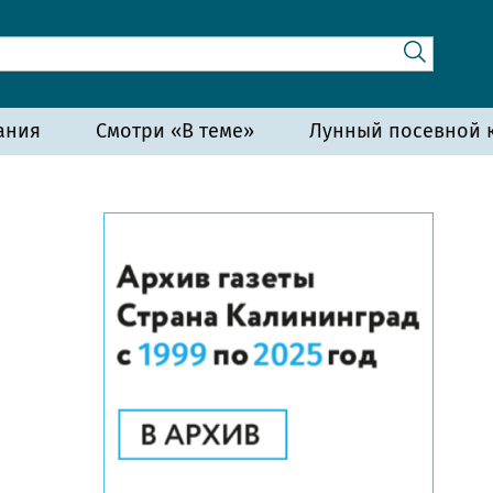
ания
Смотри «В теме»
Лунный посевной к