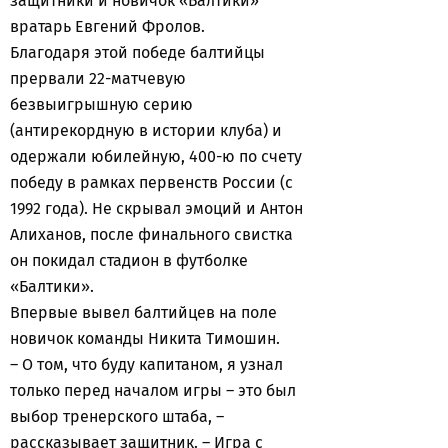
защитники и новичок «Балтики»
вратарь Евгений Фролов.
Благодаря этой победе балтийцы
прервали 22-матчевую
безвыигрышную серию
(антирекордную в истории клуба) и
одержали юбилейную, 400-ю по счету
победу в рамках первенств России (с
1992 года). Не скрывал эмоций и Антон
Алиханов, после финального свистка
он покидал стадион в футболке
«Балтики».
Впервые вывел балтийцев на поле
новичок команды Никита Тимошин.
– О том, что буду капитаном, я узнал
только перед началом игры – это был
выбор тренерского штаба, –
рассказывает защитник. – Игра с