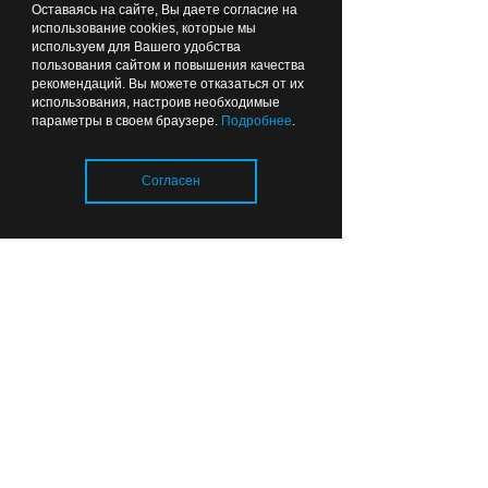
Оставаясь на сайте, Вы даете согласие на
Лента новостей
использование cookies, которые мы
используем для Вашего удобства
пользования сайтом и повышения качества
рекомендаций. Вы можете отказаться от их
использования, настроив необходимые
параметры в своем браузере.
Подробнее
.
Отопительный сезон в
Согласен
Калининградской области:
тепловые сети готовы
почти на 80%
Загрузка..
06:49
ОБРАЗОВАНИЕ И НАУКА