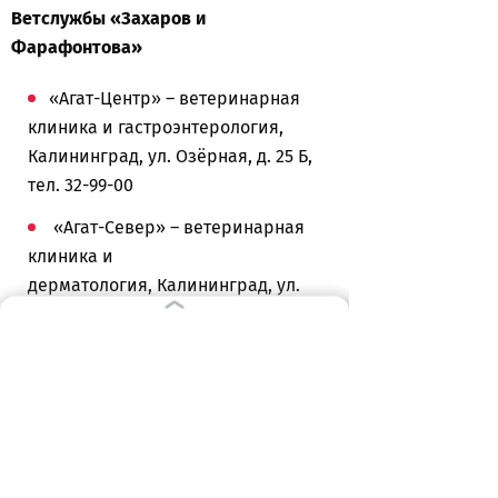
Ветслужбы «Захаров и
Фарафонтова»
«Агат-Центр» – ветеринарная
клиника и гастроэнтерология,
Калининград, ул. Озёрная, д. 25 Б,
тел. 32-99-00
«Агат-Север» – ветеринарная
клиника и
дерматология, Калининград, ул.
Озёрная, д. 45, тел. 98-68-27
«Агат» – ветеринарная клиника и
кар­диология, Калининград, ул.
Кутаисская, д. 20, тел. 75-20-84
«Агат-24» – круглосуточная
ветери­нарная клиника и