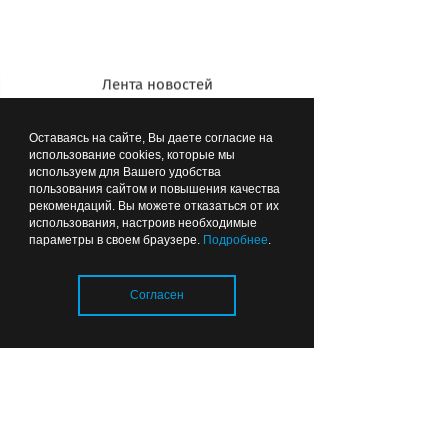
травматология, тел. 68-68-58
Лента новостей
Оставаясь на сайте, Вы даете согласие на
использование cookies, которые мы
используем для Вашего удобства
пользования сайтом и повышения качества
рекомендаций. Вы можете отказаться от их
использования, настроив необходимые
параметры в своем браузере.
Подробнее
.
Согласен
Современное диагностическое
оборудование и опыт специалистов
«Захаров и Фарафонтова» позволяют
обнаруживать онкологии на ранних
Загрузка..
стадиях, проводить лечение
новообразований и продлевать жизнь