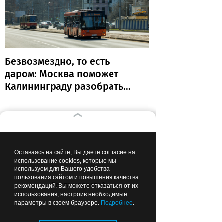
Безвозмездно, то есть
даром: Москва поможет
Калининграду разобраться
с транспортом
17:00
ОБЩЕСТВО
Оставаясь на сайте, Вы даете согласие на
использование cookies, которые мы
используем для Вашего удобства
пользования сайтом и повышения качества
Лента новостей
рекомендаций. Вы можете отказаться от их
использования, настроив необходимые
параметры в своем браузере.
Подробнее
.
Во дворах — склад мусора:
губернатор поручил привести в