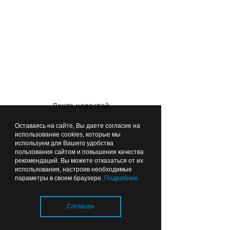
Медведев: «Половина пациентов с
инфарктом до нас просто не
доезжают!»
Лента новостей
Оставаясь на сайте, Вы даете согласие на
использование cookies, которые мы
используем для Вашего удобства
пользования сайтом и повышения качества
рекомендаций. Вы можете отказаться от их
использования, настроив необходимые
параметры в своем браузере.
Подробнее
.
Согласен