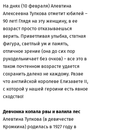
На днях (10 февраля) Алевтина
Алексеевна Тупкова отметит юбилей –
90 лет! Глядя на эту женщину, в ее
возраст просто отказываешься
верить. Приветливая улыбка, статная
фигура, светлый ум и память,
отличное зрение (она до сих пор
рукодельничает без очков) – все это в
таком почтенном возрасте удается
сохранить далеко не каждому. Разве
что английской королеве Елизавете II,
с которой у нашей героини есть явное
сходство!
Девчонка копала рвы и валила лес
Алевтина Тупкова (в девичестве
Кромкина) родилась в 1927 году в