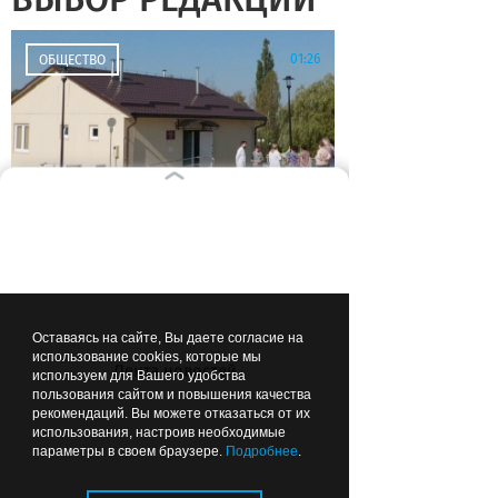
01:26
ОБЩЕСТВО
Чтобы можно было
подойти: губернатор
рекомендовал делать
ФАПы сразу с
Оставаясь на сайте, Вы даете согласие на
благоустройством
использование cookies, которые мы
Лента новостей
используем для Вашего удобства
пользования сайтом и повышения качества
Вчера
22:44
ОБЩЕСТВО
рекомендаций. Вы можете отказаться от их
использования, настроив необходимые
параметры в своем браузере.
Подробнее
.