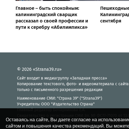
Главное – быть спокойным:
Пешеходные
калининградский сварщик
Калининград
рассказал о своей профессии и
сентября
пути к серебру «Абилимпикса»
© 2026 «Strana39.ru»
Сайт входит в медиагруппу «Западная пресса»
Копирование текстового, фото- и видеоматериала с сайта
только с письменного разрешения редакции
Наименование СМИ: "Страна 39" ("Strana39")
Учредитель: ООО "Издательство Страна"
Главный редактор Бочарникова Е.А.
Свидетельство о регистрации СМИ Эл. № ФС77-71070 от 13
Оставаясь на сайте, Вы даете согласие на использовани
службой по надзору в сфере связи, информационных тех
сайтом и повышения качества рекомендаций. Вы можете
коммуникаций