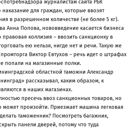
Роспотребнадзора журналистам сайта РБК
 наказание для граждан, которые ввозят
ия в разрешенном количестве (не более 5 кг).
ва Анна Попова, нововведение касается бизнеса
цо правовая коллизия – ввозить санкционку в
торговать ею нельзя, нигде нет и речи. Такую же
промторга Виктор Евтухов – речь идет о штрафах
ые попали на магазинные полки.
лининградской областной таможни Александр
нинград» рассказывал, каким образом, к
являются в наших магазинах.
лностью пресечь ввоз санкционных товаров, но
то может произойти. Приезжает машина легковая
сделать таможенник? Посмотреть багажник,
вскрыть панели дверей, потому что туда