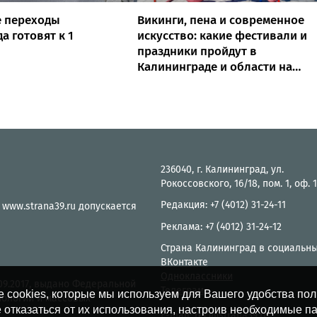
 переходы
Викинги, пена и современное
а готовят к 1
искусство: какие фестивали и
праздники пройдут в
Калининграде и области на
выходных
236040, г. Калининград, ул.
Рокоссовского, 16/18, пом. 1, оф. 
Редакция: +7 (4012) 31-24-11
 www.strana39.ru допускается
Реклама: +7 (4012) 31-24-12
Страна Калининград в социальны
ВКонтакте
Одноклассники
.09.2017, выдано Федеральной
Телеграм
е cookies, которые мы используем для Вашего удобства по
нологий и массовых
 отказаться от их использования, настроив необходимые п
E-mail:
rec@strana39.ru