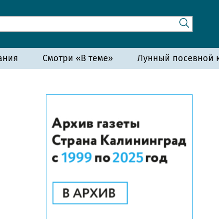
ания
Смотри «В теме»
Лунный посевной к