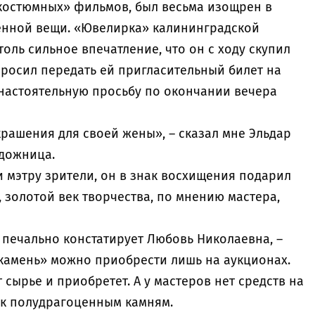
костюмных» фильмов, был весьма изощрен в
енной вещи. «Ювелирка» калининградской
оль сильное впечатление, что он с ходу скупил
просил передать ей пригласительный билет на
 настоятельную просьбу по окончании вечера
украшения для своей жены», – сказал мне Эльдар
удожница.
 мэтру зрители, он в знак восхищения подарил
 золотой век творчества, по мнению мастера,
– печально констатирует Любовь Николаевна, –
 камень» можно приобрести лишь на аукционах.
т сырье и приобретет. А у мастеров нет средств на
 к полудрагоценным камням.