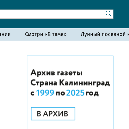
ания
Смотри «В теме»
Лунный посевной к