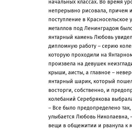
начальных классах. Во время ур
непрерывно рисовала, причем и
поступление в Красносельское 
металлов под Ленинградом было
янтарный камень Любовь увидела
дипломную работу – серию колец
которую проходили на Янтарном
произвела на девушек неизглад
крыши, аисты, а главное – нев
янтарный шарик, который пошел
восторги, собственно, и предо
колебаний Серебрякова выбрала
– Все было предопределено так, 
улыбается Любовь Николаевна, –
вещи в общежитии и рванула к м