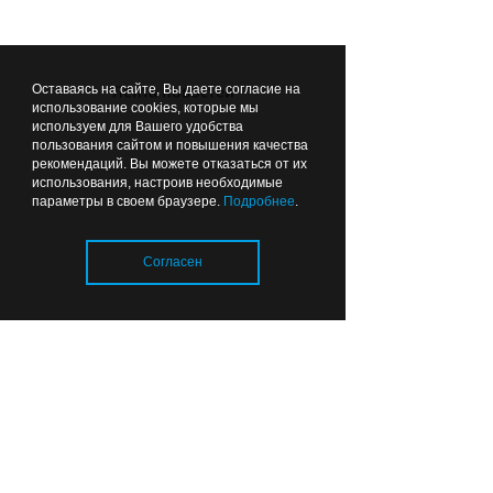
ВЫБОР РЕДАКЦИИ
Оставаясь на сайте, Вы даете согласие на
Лента новостей
использование cookies, которые мы
Вчера
17:41
ПУТЕШЕСТВИЯ ПО ОБЛАСТИ
используем для Вашего удобства
пользования сайтом и повышения качества
рекомендаций. Вы можете отказаться от их
использования, настроив необходимые
параметры в своем браузере.
Подробнее
.
Согласен
Музыка помогла оживить
маяк: Антоха МС снял клип
в Заливино (фото)
Загрузка..
Вчера
17:39
ЗДОРОВЬЕ