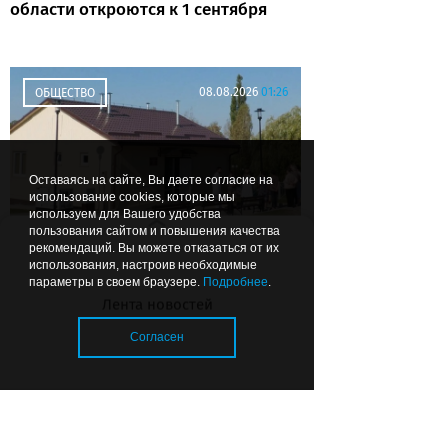
области откроются к 1 сентября
08.08.2026
01:26
ОБЩЕСТВО
Оставаясь на сайте, Вы даете согласие на
использование cookies, которые мы
используем для Вашего удобства
пользования сайтом и повышения качества
рекомендаций. Вы можете отказаться от их
Чтобы можно было подойти:
использования, настроив необходимые
губернатор рекомендовал
параметры в своем браузере.
Подробнее
.
делать ФАПы сразу с
Лента новостей
благоустройством
Согласен
Загрузка..