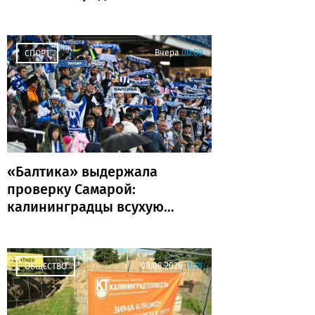
задержаны и отменены
рейсы
Вчера
00:09
СПОРТ
«Балтика» выдержала
проверку Самарой:
калининградцы всухую
обыграли «Крылья
Советов»
08.08.2026
11:58
ОБЩЕСТВО