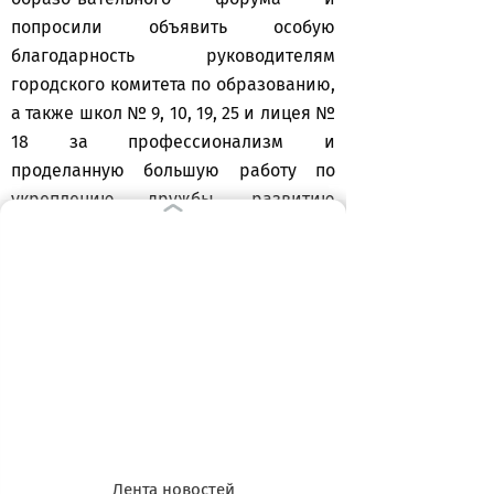
попросили объявить особую
благодарность руководителям
городского комитета по образованию,
а также школ № 9, 10, 19, 25 и лицея №
18 за профессионализм и
проделанную большую работу по
укреплению дружбы, развитию
образования, культуры и спорта
между двумя нашими городами.
Справка "СК"
Город, в котором жил Коперник
Лидзбарк-Варминьский основан
крестоносцами в далеком 1240 году.
Около этого города 29 мая 1807 года
Лента новостей