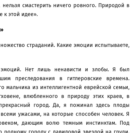
к, нельзя смастерить ничего ровного. Природой в
 к этой идее».
я»
множество страданий. Какие эмоции испытываете,
эмоций. Нет лишь ненависти и злобы. Я был
вшим преследования в гитлеровские времена.
го мальчика из интеллигентной еврейской семьи,
ховене, влюбленного в природу этих краев, в
прекрасный город. Да, я пожинал здесь плоды
 всеми ужасами, на которые способен человек. Я
ловеком, дающим волю темным инстинктам. Под
о родному городу с давидовой звездой на груди.