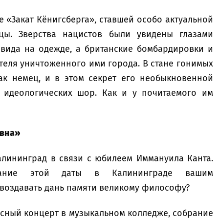
е «Закат Кёнигсберга», ставшей особо актуальной
цы. Зверства нацистов были увидены глазами
авида на одежде, а британские бомбардировки и
еля уничтоженного ими города. В стане гонимых
как немец, и в этом секрет его необыкновенной
 идеологических шор. Как и у почитаемого им
евна»
алининград в связи с юбилеем Иммануила Канта.
ование этой даты в Калининграде вашим
 воздавать дань памяти великому философу?
асный концерт в музыкальном колледже, собрание