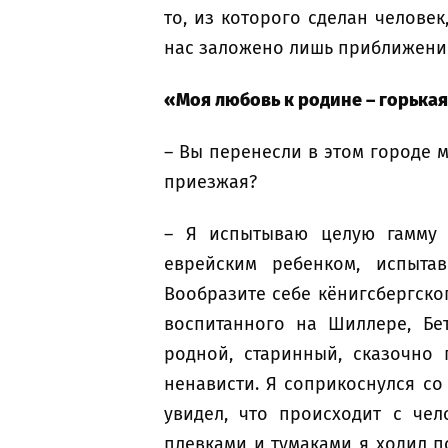
то, из которого сделан челове
нас заложено лишь приближение
«Моя любовь к родине – горька
– Вы перенесли в этом городе 
приезжая?
– Я испытываю целую гамму 
еврейским ребенком, испыта
Вообразите себе кёнигсбергско
воспитанного на Шиллере, Бет
родной, старинный, сказочно 
ненависти. Я соприкоснулся со
увидел, что происходит с че
плевками и тумаками я ходил п