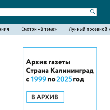
ания
Смотри «В теме»
Лунный посевной к