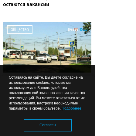
остаются вакансии
Вчера
15:26
ОБЩЕСТВО
Оставаясь на сайте, Вы даете согласие на
Власти рассказали, где в
использование cookies, которые мы
Калининграде изменена работа
используем для Вашего удобства
светофоров
пользования сайтом и повышения качества
рекомендаций. Вы можете отказаться от их
использования, настроив необходимые
Лента новостей
параметры в своем браузере.
Подробнее
.
Вчера
14:58
ОБЩЕСТВО
Согласен