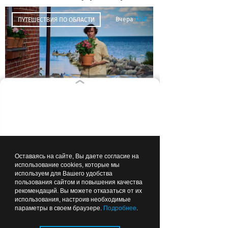
Вчера
17:41
ПУТЕШЕСТВИЯ ПО ОБЛАСТИ
Музыка помогла оживить
маяк: Антоха МС снял клип
в Заливино (фото)
Оставаясь на сайте, Вы даете согласие на
использование cookies, которые мы
Лента новостей
Вчера
17:39
используем для Вашего удобства
ЗДОРОВЬЕ
пользования сайтом и повышения качества
рекомендаций. Вы можете отказаться от их
использования, настроив необходимые
параметры в своем браузере.
Подробнее
.