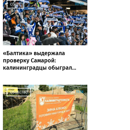
00:09
СПОРТ
«Балтика» выдержала
проверку Самарой:
калининградцы обыграли
«Крылья Советов» и идут
без поражений
Вчера
11:58
ОБЩЕСТВО