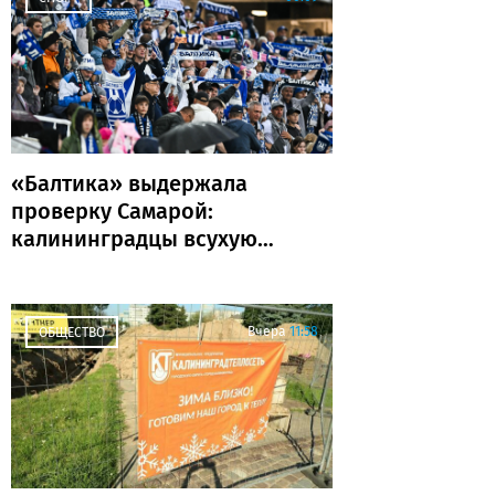
«Балтика» выдержала
проверку Самарой:
калининградцы всухую
обыграли «Крылья
Советов»
Вчера
11:58
ОБЩЕСТВО