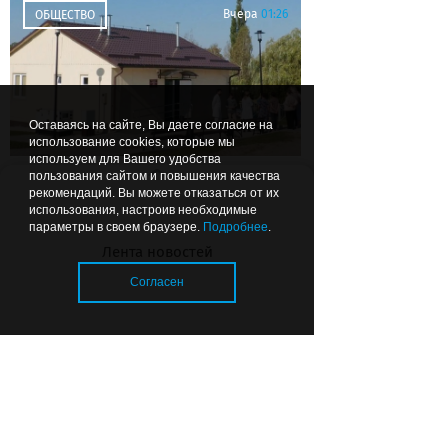
Вчера
01:26
ОБЩЕСТВО
Оставаясь на сайте, Вы даете согласие на
использование cookies, которые мы
используем для Вашего удобства
пользования сайтом и повышения качества
Чтобы можно было подойти:
рекомендаций. Вы можете отказаться от их
губернатор рекомендовал
использования, настроив необходимые
делать ФАПы сразу с
параметры в своем браузере.
Подробнее
.
благоустройством
Лента новостей
Согласен
Загрузка..
© 2026 «Strana39.ru»
Сайт входит в медиагруппу «Западная
пресса»