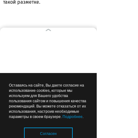
такой разметке.
ВЫБОР РЕДАКЦИИ
00:09
СПОРТ
Оставаясь на сайте, Вы даете согласие на
Лента новостей
использование cookies, которые мы
используем для Вашего удобства
пользования сайтом и повышения качества
рекомендаций. Вы можете отказаться от их
«Балтика» выдержала
использования, настроив необходимые
проверку Самарой:
параметры в своем браузере.
Подробнее
.
калининградцы обыграли
«Крылья Советов» и идут
Согласен