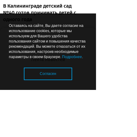
В Калининграде детский сад
№40 готов принимать детей с
одного года
Оставаясь на сайте, Вы даете согласие на
использование cookies, которые мы
используем для Вашего удобства
пользования сайтом и повышения качества
Вчера
17:12
ЗДОРОВЬЕ
рекомендаций. Вы можете отказаться от их
использования, настроив необходимые
параметры в своем браузере.
Подробнее
.
Лента новостей
Согласен
Калининградские хирурги
спасли пациента после инсульта
Загрузка..
и предотвратили повторную
катастрофу