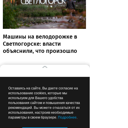
Машины на велодорожке в
Светлогорске: власти
объяснили, что произошло
13:23
ПРОИСШЕСТВИЯ
Оставаясь на сайте, Вы даете согласие на
использование cookies, которые мы
используем для Вашего удобства
пользования сайтом и повышения качества
Лента новостей
рекомендаций. Вы можете отказаться от их
использования, настроив необходимые
параметры в своем браузере.
Подробнее
.
«Я очень люблю своих детей»: