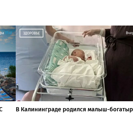
ра
17:41
Вче
ЗДОРОВЬЕ
С
В Калининграде родился малыш-богатыр