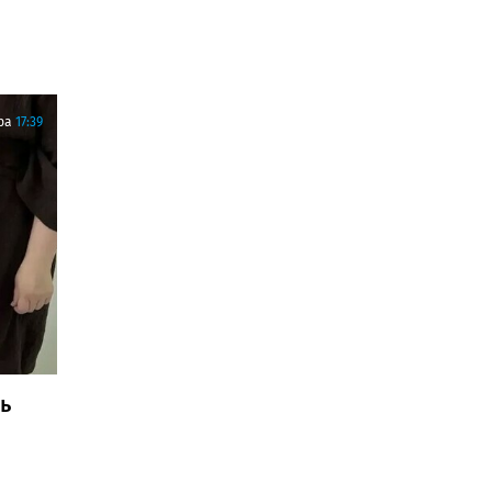
ра
17:39
ь