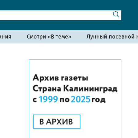
ания
Смотри «В теме»
Лунный посевной к