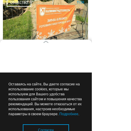
11:58
ОБЩЕСТВО
Отопительный сезон в
Калининградской области:
тепловые сети готовы
почти на 80%
Оставаясь на сайте, Вы даете согласие на
использование cookies, которые мы
06:49
ОБРАЗОВАНИЕ И НАУКА
Лента новостей
используем для Вашего удобства
пользования сайтом и повышения качества
рекомендаций. Вы можете отказаться от их
использования, настроив необходимые
параметры в своем браузере.
Подробнее
.
Согласен