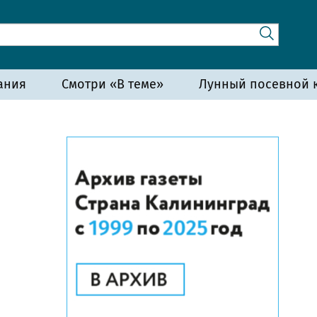
ания
Смотри «В теме»
Лунный посевной к