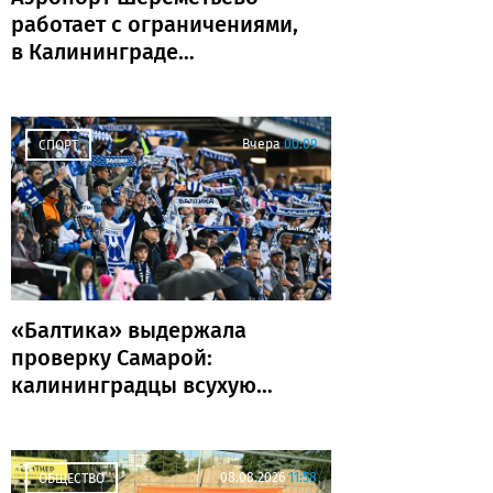
работает с ограничениями,
в Калининграде
задержаны и отменены
рейсы
Вчера
00:09
СПОРТ
«Балтика» выдержала
проверку Самарой:
калининградцы всухую
обыграли «Крылья
Советов»
08.08.2026
11:58
ОБЩЕСТВО