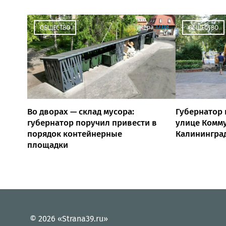
Вчера
17:00
ОБЩЕСТВО
ОБЩЕСТВО
Во дворах — склад мусора:
Губернатор 
губернатор поручил привести в
улице Комм
порядок контейнерные
Калинингра
площадки
© 2026 «Strana39.ru»