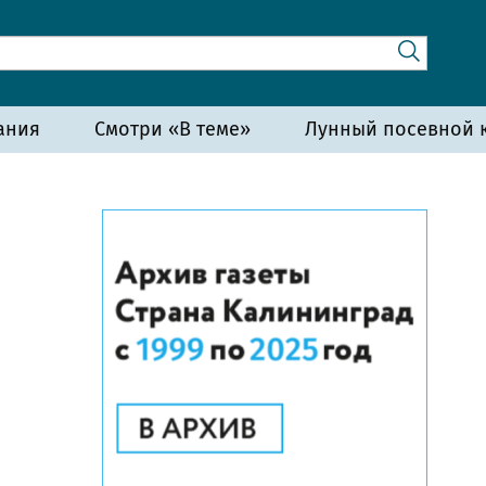
ания
Смотри «В теме»
Лунный посевной к