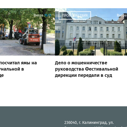
Вчера
16:15
Вчера
ПРОИСШЕСТВИЯ
посчитал ямы на
Дело о мошенничестве
унальной в
руководства Фестивальной
де
дирекции передали в суд
236040, г. Калининград, ул.