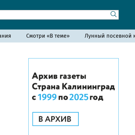
ания
Смотри «В теме»
Лунный посевной к