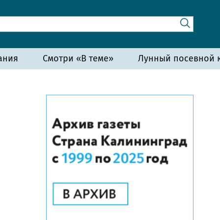
ания
Смотри «В теме»
Лунный посевной к