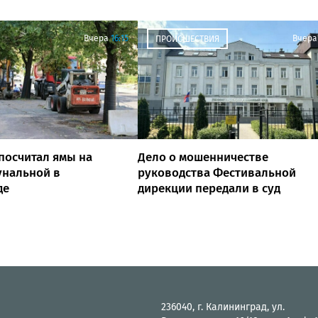
Вчера
16:15
Вчера
ПРОИСШЕСТВИЯ
посчитал ямы на
Дело о мошенничестве
унальной в
руководства Фестивальной
де
дирекции передали в суд
236040, г. Калининград, ул.