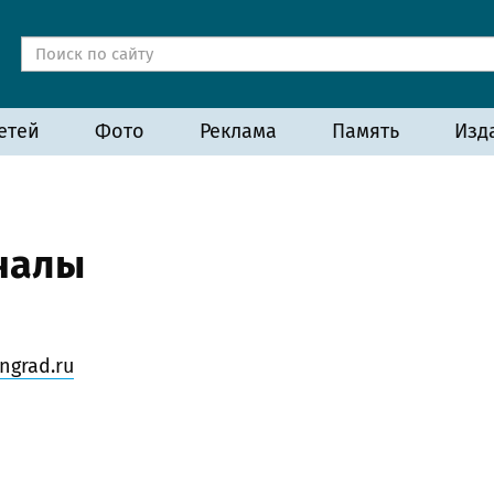
етей
Фото
Реклама
Память
Изд
ичалы
ngrad.ru