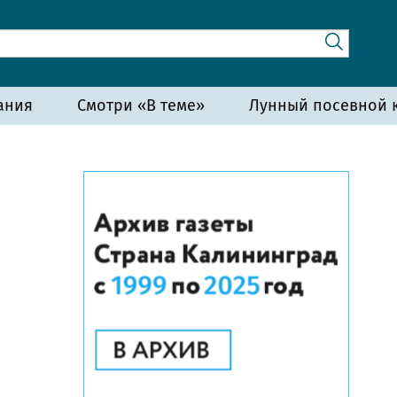
ания
Смотри «В теме»
Лунный посевной к