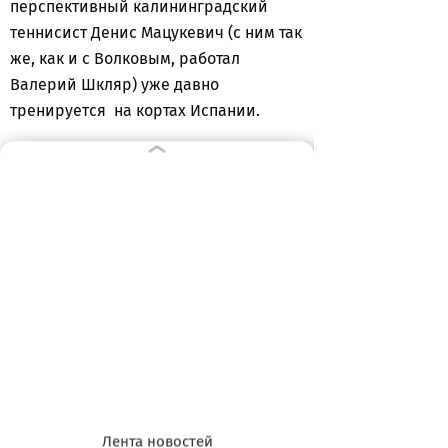
перспективный калининградский
теннисист Денис Мацукевич (с ним так
же, как и с Волковым, работал
Валерий Шкляр) уже давно
тренируется на кортах Испании.
Чиновников выгонят из большого
спорта?
В конце октября Дмитрий Медведев
предложил чиновникам-
руководителям спортивных
федераций «перестать просиживать
штаны» и передать бразды правления
профессиональным спортсменам,
«которые 24 часа в сутки занимаются
проблемами спорта».
Мы выяснили - в Калининградской
Лента новостей