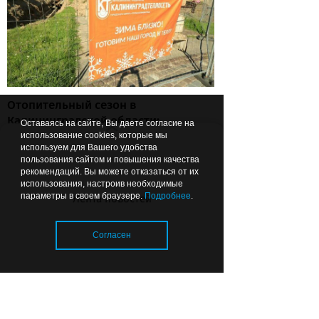
Отопительный сезон в
Калининградской области:
Оставаясь на сайте, Вы даете согласие на
тепловые сети готовы почти на
использование cookies, которые мы
используем для Вашего удобства
80%
пользования сайтом и повышения качества
рекомендаций. Вы можете отказаться от их
использования, настроив необходимые
параметры в своем браузере.
Подробнее
.
Лента новостей
08.08.2026
06:49
ОБРАЗОВАНИЕ И НАУКА
Согласен
Загрузка..