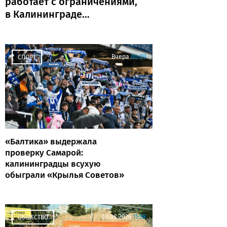
работает с ограничениями,
в Калининграде
задержаны и отменены
рейсы
Вчера
00:09
СПОРТ
«Балтика» выдержала
проверку Самарой:
калининградцы всухую
обыграли «Крылья Советов»
08.08.2026
11:58
ОБЩЕСТВО