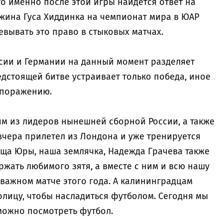
то именно после этой игры найдется ответ на
ужина Гуса Хиддинка на чемпионат мира в ЮАР
вывать это право в стыковых матчах.
ссии и Германии на данный момент разделяет
едстоящей битве устраивает только победа, иное
 поражению.
м из лидеров нынешней сборной России, а также
вчера прилетел из Лондона и уже тренируется
еща Юры, наша землячка, Надежда Грачева также
ржать любимого зятя, а вместе с ним и всю нашу
важном матче этого года. А калининградцам
толицу, чтобы насладиться футболом. Сегодня мы
можно посмотреть футбол.