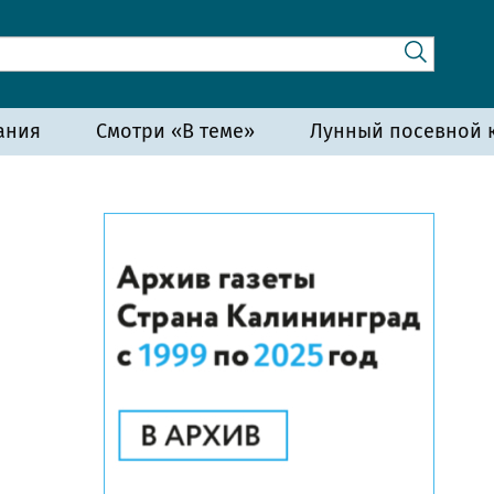
ания
Смотри «В теме»
Лунный посевной к