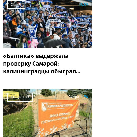
00:09
СПОРТ
«Балтика» выдержала
проверку Самарой:
калининградцы обыграли
«Крылья Советов» и идут
без поражений
Вчера
11:58
ОБЩЕСТВО