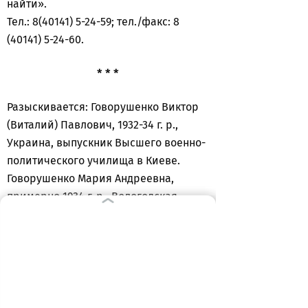
найти».
Тел.: 8(40141) 5-24-59; тел./факс: 8
(40141) 5-24-60.
* * *
Разыскивается: Говорушенко Виктор
(Виталий) Павлович, 1932-34 г. р.,
Украина, выпускник Высшего военно-
политического училища в Киеве.
Говорушенко Мария Андреевна,
примерно 1934 г. р., Вологодская
область. Говорушенко Игорь (сын),
1960 г. р.
Ищет подруга Рагуева Алена
Андреевна, 1930 г. р., из Архангельска.
«С 1980 по 1983 Говорушенко жили в п.
Колосовка, потом получили квартиру